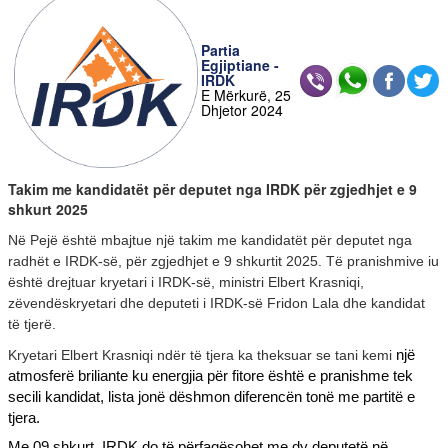
Partia
Egjiptiane -
IRDK
E Mërkurë, 25
Dhjetor 2024
Takim me kandidatët për deputet nga IRDK për zgjedhjet e 9
shkurt 2025
Në Pejë është mbajtue një takim me kandidatët për deputet nga
radhët e IRDK-së, për zgjedhjet e 9 shkurtit 2025. Të pranishmive iu
është drejtuar kryetari i IRDK-së, ministri Elbert Krasniqi,
zëvendëskryetari dhe deputeti i IRDK-së Fridon Lala dhe kandidat
të tjerë.
një
Kryetari Elbert Krasniqi ndër të tjera ka theksuar se tani kemi
atmosferë briliante ku energjia për fitore është e pranishme tek
secili kandidat, lista jonë dëshmon diferencën tonë me partitë e
tjera.
Me 09 shkurt, IRDK do të përfaqësohet me dy deputetë në