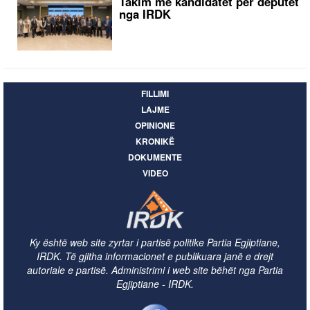
Takim me kandidatët për deputet
nga IRDK
FILLIMI
LAJME
OPINIONE
KRONIKË
DOKUMENTE
VIDEO
Ky është web site zyrtar i partisë politike Partia Egjiptiane,
IRDK. Të gjitha informacionet e publikuara janë e drejt
autoriale e partisë. Administrimi i web site bëhët nga Partia
Egjiptiane - IRDK.