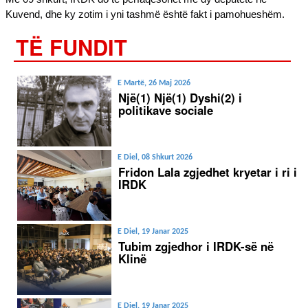
Kuvend, dhe ky zotim i yni tashmë është fakt i pamohueshëm.
TË FUNDIT
E Martë, 26 Maj 2026
Një(1) Një(1) Dyshi(2) i
politikave sociale
E Diel, 08 Shkurt 2026
Fridon Lala zgjedhet kryetar i ri i
IRDK
E Diel, 19 Janar 2025
Tubim zgjedhor i IRDK-së në
Klinë
E Diel, 19 Janar 2025