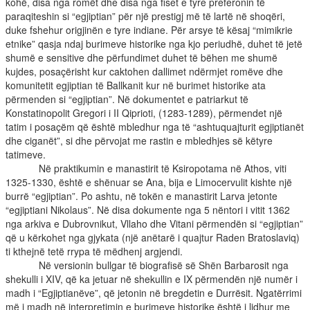
kohë, disa nga romët dhe disa nga fiset e tyre preferonin të
paraqiteshin si “egjiptian” për një prestigj më të lartë në shoqëri,
duke fshehur origjinën e tyre indiane. Për arsye të kësaj “mimikrie
etnike” qasja ndaj burimeve historike nga kjo periudhë, duhet të jetë
shumë e sensitive dhe përfundimet duhet të bëhen me shumë
kujdes, posaçërisht kur caktohen dallimet ndërmjet romëve dhe
komunitetit egjiptian të Ballkanit kur në burimet historike ata
përmenden si “egjiptian”. Në dokumentet e patriarkut të
Konstatinopolit Gregori i II Qiprioti, (1283-1289), përmendet një
tatim i posaçëm që është mbledhur nga të “ashtuquajturit egjiptianët
dhe ciganët”, si dhe përvojat me rastin e mbledhjes së këtyre
tatimeve.
Në praktikumin e manastirit të Ksiropotama në Athos, viti
1325-1330, është e shënuar se Ana, bija e Limocervulit kishte një
burrë “egjiptian”. Po ashtu, në tokën e manastirit Larva jetonte
“egjiptiani Nikolaus”. Në disa dokumente nga 5 nëntori i vitit 1362
nga arkiva e Dubrovnikut, Vllaho dhe Vitani përmendën si “egjiptian”
që u kërkohet nga gjykata (një anëtarë i quajtur Raden Bratoslaviq)
ti kthejnë tetë rrypa të mëdhenj argjendi.
Në versionin bullgar të biografisë së Shën Barbarosit nga
shekulli i XIV, që ka jetuar në shekullin e IX përmendën një numër i
madh i “Egjiptianëve”, që jetonin në bregdetin e Durrësit. Ngatërrimi
më i madh në interpretimin e burimeve historike është i lidhur me