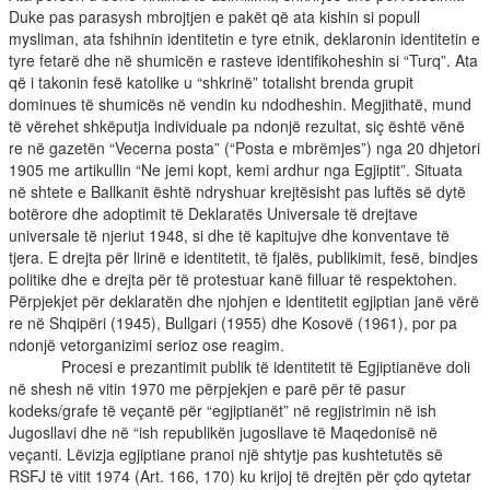
Duke pas parasysh mbrojtjen e pakët që ata kishin si popull
mysliman, ata fshihnin identitetin e tyre etnik, deklaronin identitetin e
tyre fetarë dhe në shumicën e rasteve identifikoheshin si “Turq”. Ata
që i takonin fesë katolike u “shkrinë” totalisht brenda grupit
dominues të shumicës në vendin ku ndodheshin. Megjithatë, mund
të vërehet shkëputja individuale pa ndonjë rezultat, siç është vënë
re në gazetën “Vecerna posta” (“Posta e mbrëmjes”) nga 20 dhjetori
1905 me artikullin “Ne jemi kopt, kemi ardhur nga Egjiptit”. Situata
në shtete e Ballkanit është ndryshuar krejtësisht pas luftës së dytë
botërore dhe adoptimit të Deklaratës Universale të drejtave
universale të njeriut 1948, si dhe të kapitujve dhe konventave të
tjera. E drejta për lirinë e identitetit, të fjalës, publikimit, fesë, bindjes
politike dhe e drejta për të protestuar kanë filluar të respektohen.
Përpjekjet për deklaratën dhe njohjen e identitetit egjiptian janë vërë
re në Shqipëri (1945), Bullgari (1955) dhe Kosovë (1961), por pa
ndonjë vetorganizimi serioz ose reagim.
Procesi e prezantimit publik të identitetit të Egjiptianëve doli
në shesh në vitin 1970 me përpjekjen e parë për të pasur
kodeks/grafe të veçantë për “egjiptianët” në regjistrimin në ish
Jugosllavi dhe në “ish republikën jugosllave të Maqedonisë në
veçanti. Lëvizja egjiptiane pranoi një shtytje pas kushtetutës së
RSFJ të vitit 1974 (Art. 166, 170) ku krijoj të drejtën për çdo qytetar