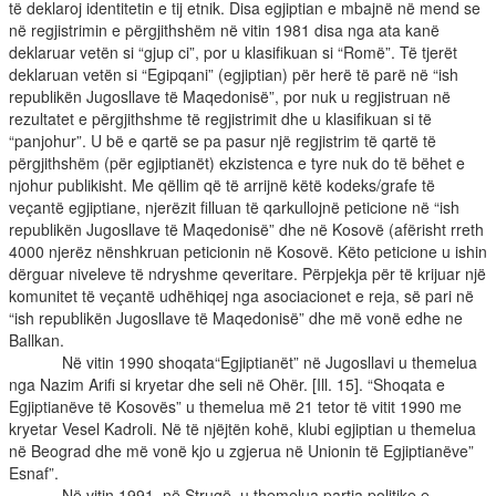
të deklaroj identitetin e tij etnik. Disa egjiptian e mbajnë në mend se
në regjistrimin e përgjithshëm në vitin 1981 disa nga ata kanë
deklaruar vetën si “gjup ci”, por u klasifikuan si “Romë”. Të tjerët
deklaruan vetën si “Egipqani” (egjiptian) për herë të parë në “ish
republikën Jugosllave të Maqedonisë”, por nuk u regjistruan në
rezultatet e përgjithshme të regjistrimit dhe u klasifikuan si të
“panjohur”. U bë e qartë se pa pasur një regjistrim të qartë të
përgjithshëm (për egjiptianët) ekzistenca e tyre nuk do të bëhet e
njohur publikisht. Me qëllim që të arrijnë këtë kodeks/grafe të
veçantë egjiptiane, njerëzit filluan të qarkullojnë peticione në “ish
republikën Jugosllave të Maqedonisë” dhe në Kosovë (afërisht rreth
4000 njerëz nënshkruan peticionin në Kosovë. Këto peticione u ishin
dërguar niveleve të ndryshme qeveritare. Përpjekja për të krijuar një
komunitet të veçantë udhëhiqej nga asociacionet e reja, së pari në
“ish republikën Jugosllave të Maqedonisë” dhe më vonë edhe ne
Ballkan.
Në vitin 1990 shoqata“Egjiptianët” në Jugosllavi u themelua
nga Nazim Arifi si kryetar dhe seli në Ohër. [Ill. 15]. “Shoqata e
Egjiptianëve të Kosovës” u themelua më 21 tetor të vitit 1990 me
kryetar Vesel Kadroli. Në të njëjtën kohë, klubi egjiptian u themelua
në Beograd dhe më vonë kjo u zgjerua në Unionin të Egjiptianëve”
Esnaf”.
Në vitin 1991, në Strugë, u themelua partia politike e