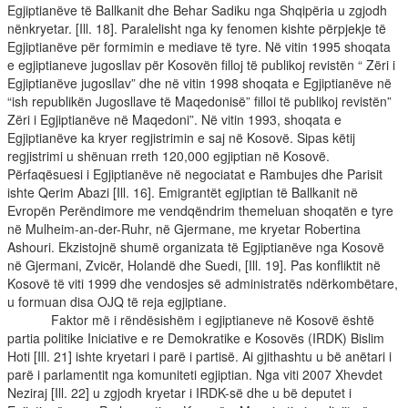
Egjiptianëve të Ballkanit dhe Behar Sadiku nga Shqipëria u zgjodh
nënkryetar. [Ill. 18]. Paralelisht nga ky fenomen kishte përpjekje të
Egjiptianëve për formimin e mediave të tyre. Në vitin 1995 shoqata
e egjiptianeve jugosllav për Kosovën filloj të publikoj revistën “ Zëri i
Egjiptianëve jugosllav” dhe në vitin 1998 shoqata e Egjiptianëve në
“ish republikën Jugosllave të Maqedonisë” filloi të publikoj revistën”
Zëri i Egjiptianëve në Maqedoni”. Në vitin 1993, shoqata e
Egjiptianëve ka kryer regjistrimin e saj në Kosovë. Sipas këtij
regjistrimi u shënuan rreth 120,000 egjiptian në Kosovë.
Përfaqësuesi i Egjiptianëve në negociatat e Rambujes dhe Parisit
ishte Qerim Abazi [Ill. 16]. Emigrantët egjiptian të Ballkanit në
Evropën Perëndimore me vendqëndrim themeluan shoqatën e tyre
në Mulheim-an-der-Ruhr, në Gjermane, me kryetar Robertina
Ashouri. Ekzistojnë shumë organizata të Egjiptianëve nga Kosovë
në Gjermani, Zvicër, Holandë dhe Suedi, [Ill. 19]. Pas konfliktit në
Kosovë të viti 1999 dhe vendosjes së administratës ndërkombëtare,
u formuan disa OJQ të reja egjiptiane.
Faktor më i rëndësishëm i egjiptianeve në Kosovë është
partia politike Iniciative e re Demokratike e Kosovës (IRDK) Bislim
Hoti [Ill. 21] ishte kryetari i parë i partisë. Ai gjithashtu u bë anëtari i
parë i parlamentit nga komuniteti egjiptian. Nga viti 2007 Xhevdet
Neziraj [Ill. 22] u zgjodh kryetar i IRDK-së dhe u bë deputet i