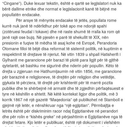
“Cingane”). Duke lexuar tekstin, është e qartë se legjislatori nuk ka
bërë dallime etnike dhe normat e legjislacionit kanë të bëjnë me
popullatën endacake.
Për arsye të mënyrës endacake të jetës, popullata rome
kurrë nuk janë të ndërlidhur për tokë apo me ndonjë spahi
(zotëruesi feudal i tokave) dhe në raste shumë të rralla ka rom që
janë rajë ose bujq. Në pjesën e parë të shekullit të XIX, nën
presionin e fuqive të mëdha të asaj kohe në Evropë, Perandoria
Otomane filloi të bëjë disa reformat të sistemit politik, në kuptimin e
respektimit të drejtave të njeriut. Në vitin 1839 u shpall Hatisherifi i
Gylhanit me garancione për barazi të plotë para ligjit për të gjithë
qytetarët, së bashku me sigurinë dhe nderin për popullin. Këto të
drejta u zgjeruan me Hatihumijaumin në vitin 1856, me garancione
për barazinë e religjioneve, të drejtën për religjion dhe vetëdije,
gjykata të përziera, të drejtë për krishterët për të marrë pozita
publike dhe te shërbejnë në armatë dhe të zgjedhin përfaqësuesit e
tyre në këshillin e shtetit. Në këtë kontekst ligjor dhe politik, më 3
korrik 1867 në një gazetë “Maqedonia” që publikohet në Stamboll e
gjejmë një letër, e nënshkruar nga “një egjiptian”. Përmbajtja e
letrës është për diskriminim racor ndaj Egjiptianëve në perandori
dhe për rolin e “kishës greke” në përjashtimin e Egjiptianëve nga të
drejtat fetare. Kjo letër e publikuar, është një dokument i vlefshëm