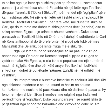
të shihet nga një letër që ai shkroi pasi që “faraoni” u zëvendësua
puna e tij u përmirësua shumë Po ashtu në një letër nga Teofilakti
dërguar Taronitulit (“Duka i Shkupit”), përmendet një “egjiptian” që e
ka mashtruar atë. Në një letër tjetër që i është shkruar episkopit të
Kerkiras, Teofilakti shkruan: “…për tërë këtë, më duhet të shkoj te
Cari, që do të thotë më duhet të shkoj përmes detit (haridba) ose të
shkoj përmes Egjiptit, një udhëtim shumë vështirë”. Duke pasur
parasysh se Teofilakti ishte në Ohër dhe i duhej të udhëtonte te Cari
në Konstantinopol ai do të preferonte një rrugë për tokë përmes
Manastirit dhe Selanikut që ishte rruga më e shkurtë.
Nga kjo letër mund të supozojmë se ka pasur një rrugë
nëpër tokë nga Ohri deri në Konstantinopol si pjesë e rrugës së
vjetër romake Via Egnatia, e cila ishte e populluar me një numër të
madh të Egjiptianëve dhe për këtë arsye Teofilakti simbolikisht
shkroi se i duhej të udhëtonte “përmes Egjiptit në një udhëtim të
vështirë”.
Në interpretimet e burimeve historike të shekullit XIII dhe XIV
nga shkenca moderne e sotme, mund të hasim në shumë
konfuzione, me nocione të pacaktuara dhe në dallime të paqarta. Ky
fenomen vjen si identifikim i romëve, me origjinë nga India veri-
perëndimore si “egjiptian”. Duke pasur parasysh se romët ishin të
përjashtuar nga shoqëritë ballkanike dhe evropiane edhe në atë