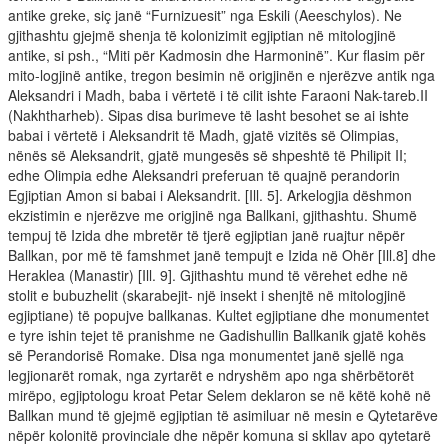
antike greke, siç janë “Furnizuesit” nga Eskili (Aeeschylos). Ne
gjithashtu gjejmë shenja të kolonizimit egjiptian në mitologjinë
antike, si psh., “Miti për Kadmosin dhe Harmoninë”. Kur flasim për
mito-logjinë antike, tregon besimin në origjinën e njerëzve antik nga
Aleksandri i Madh, baba i vërtetë i të cilit ishte Faraoni Nak-tareb.II
(Nakhtharheb). Sipas disa burimeve të lasht besohet se ai ishte
babai i vërtetë i Aleksandrit të Madh, gjatë vizitës së Olimpias,
nënës së Aleksandrit, gjatë mungesës së shpeshtë të Philipit II;
edhe Olimpia edhe Aleksandri preferuan të quajnë perandorin
Egjiptian Amon si babai i Aleksandrit. [Ill. 5]. Arkelogjia dëshmon
ekzistimin e njerëzve me origjinë nga Ballkani, gjithashtu. Shumë
tempuj të Izida dhe mbretër të tjerë egjiptian janë ruajtur nëpër
Ballkan, por më të famshmet janë tempujt e Izida në Ohër [Ill.8] dhe
Heraklea (Manastir) [Ill. 9]. Gjithashtu mund të vërehet edhe në
stolit e bubuzhelit (skarabejit- një insekt i shenjtë në mitologjinë
egjiptiane) të popujve ballkanas. Kultet egjiptiane dhe monumentet
e tyre ishin tejet të pranishme ne Gadishullin Ballkanik gjatë kohës
së Perandorisë Romake. Disa nga monumentet janë sjellë nga
legjionarët romak, nga zyrtarët e ndryshëm apo nga shërbëtorët
mirëpo, egjiptologu kroat Petar Selem deklaron se në këtë kohë në
Ballkan mund të gjejmë egjiptian të asimiluar në mesin e Qytetarëve
nëpër kolonitë provinciale dhe nëpër komuna si skllav apo qytetarë