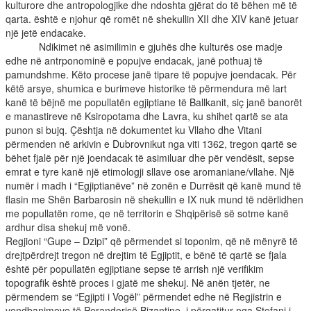
kulturore dhe antropologjike dhe ndoshta gjërat do të bëhen më të
qarta. është e njohur që romët në shekullin XII dhe XIV kanë jetuar
një jetë endacake.
Ndikimet në asimilimin e gjuhës dhe kulturës ose madje
edhe në antrponominë e popujve endacak, janë pothuaj të
pamundshme. Këto procese janë tipare të popujve joendacak. Për
këtë arsye, shumica e burimeve historike të përmendura më lart
kanë të bëjnë me popullatën egjiptiane të Ballkanit, siç janë banorët
e manastireve në Ksiropotama dhe Lavra, ku shihet qartë se ata
punon si bujq. Çështja në dokumentet ku Vllaho dhe Vitani
përmenden në arkivin e Dubrovnikut nga viti 1362, tregon qartë se
bëhet fjalë për një joendacak të asimiluar dhe për vendësit, sepse
emrat e tyre kanë një etimologji sllave ose aromaniane/vllahe. Një
numër i madh i “Egjiptianëve” në zonën e Durrësit që kanë mund të
flasin me Shën Barbarosin në shekullin e IX nuk mund të ndërlidhen
me popullatën rome, qe në territorin e Shqipërisë së sotme kanë
ardhur disa shekuj më vonë.
Regjioni “Gupe – Dzipi” që përmendet si toponim, që në mënyrë të
drejtpërdrejt tregon në drejtim të Egjiptit, e bënë të qartë se fjala
është për popullatën egjiptiane sepse të arrish një verifikim
topografik është proces i gjatë me shekuj. Në anën tjetër, ne
përmendem se “Egjipti i Vogël” përmendet edhe në Regjistrin e
vendbanimeve të Perandorisë Bizantine, i përgatitur nga Stefani i