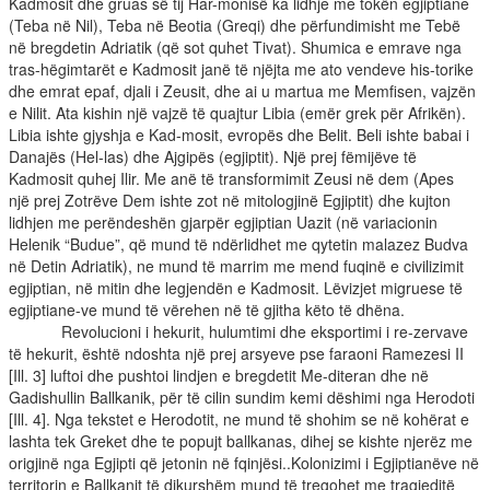
Kadmosit dhe gruas së tij Har-monisë ka lidhje me tokën egjiptiane
(Teba në Nil), Teba në Beotia (Greqi) dhe përfundimisht me Tebë
në bregdetin Adriatik (që sot quhet Tivat). Shumica e emrave nga
tras-hëgimtarët e Kadmosit janë të njëjta me ato vendeve his-torike
dhe emrat epaf, djali i Zeusit, dhe ai u martua me Memfisen, vajzën
e Nilit. Ata kishin një vajzë të quajtur Libia (emër grek për Afrikën).
Libia ishte gjyshja e Kad-mosit, evropës dhe Belit. Beli ishte babai i
Danajës (Hel-las) dhe Ajgipës (egjiptit). Një prej fëmijëve të
Kadmosit quhej Ilir. Me anë të transformimit Zeusi në dem (Apes
një prej Zotrëve Dem ishte zot në mitologjinë Egjiptit) dhe kujton
lidhjen me perëndeshën gjarpër egjiptian Uazit (në variacionin
Helenik “Budue”, që mund të ndërlidhet me qytetin malazez Budva
në Detin Adriatik), ne mund të marrim me mend fuqinë e civilizimit
egjiptian, në mitin dhe legjendën e Kadmosit. Lëvizjet migruese të
egjiptiane-ve mund të vërehen në të gjitha këto të dhëna.
Revolucioni i hekurit, hulumtimi dhe eksportimi i re-zervave
të hekurit, është ndoshta një prej arsyeve pse faraoni Ramezesi II
[Ill. 3] luftoi dhe pushtoi lindjen e bregdetit Me-diteran dhe në
Gadishullin Ballkanik, për të cilin sundim kemi dëshimi nga Herodoti
[Ill. 4]. Nga tekstet e Herodotit, ne mund të shohim se në kohërat e
lashta tek Greket dhe te popujt ballkanas, dihej se kishte njerëz me
origjinë nga Egjipti që jetonin në fqinjësi..Kolonizimi i Egjiptianëve në
territorin e Ballkanit të dikurshëm mund të tregohet me tragjeditë