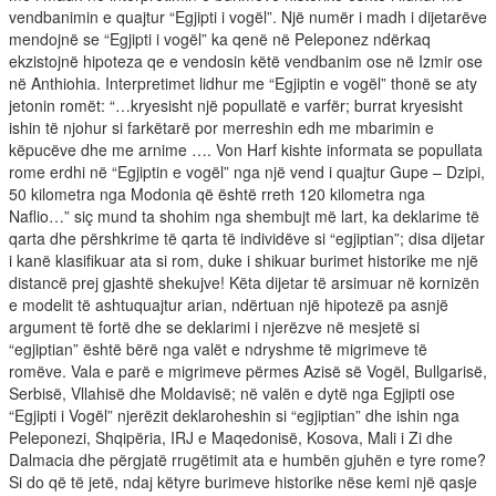
vendbanimin e quajtur “Egjipti i vogël”. Një numër i madh i dijetarëve
mendojnë se “Egjipti i vogël” ka qenë në Peleponez ndërkaq
ekzistojnë hipoteza qe e vendosin këtë vendbanim ose në Izmir ose
në Anthiohia. Interpretimet lidhur me “Egjiptin e vogël” thonë se aty
jetonin romët: “…kryesisht një popullatë e varfër; burrat kryesisht
ishin të njohur si farkëtarë por merreshin edh me mbarimin e
këpucëve dhe me arnime …. Von Harf kishte informata se popullata
rome erdhi në “Egjiptin e vogël” nga një vend i quajtur Gupe – Dzipi,
50 kilometra nga Modonia që është rreth 120 kilometra nga
Naflio…” siç mund ta shohim nga shembujt më lart, ka deklarime të
qarta dhe përshkrime të qarta të individëve si “egjiptian”; disa dijetar
i kanë klasifikuar ata si rom, duke i shikuar burimet historike me një
distancë prej gjashtë shekujve! Këta dijetar të arsimuar në kornizën
e modelit të ashtuquajtur arian, ndërtuan një hipotezë pa asnjë
argument të fortë dhe se deklarimi i njerëzve në mesjetë si
“egjiptian” është bërë nga valët e ndryshme të migrimeve të
romëve. Vala e parë e migrimeve përmes Azisë së Vogël, Bullgarisë,
Serbisë, Vllahisë dhe Moldavisë; në valën e dytë nga Egjipti ose
“Egjipti i Vogël” njerëzit deklaroheshin si “egjiptian” dhe ishin nga
Peleponezi, Shqipëria, IRJ e Maqedonisë, Kosova, Mali i Zi dhe
Dalmacia dhe përgjatë rrugëtimit ata e humbën gjuhën e tyre rome?
Si do që të jetë, ndaj këtyre burimeve historike nëse kemi një qasje