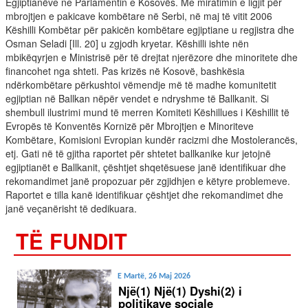
Egjiptianëve ne Parlamentin e Kosovës. Me miratimin e ligjit për
mbrojtjen e pakicave kombëtare në Serbi, në maj të vitit 2006
Këshilli Kombëtar për pakicën kombëtare egjiptiane u regjistra dhe
Osman Seladi [Ill. 20] u zgjodh kryetar. Këshilli ishte nën
mbikëqyrjen e Ministrisë për të drejtat njerëzore dhe minoritete dhe
financohet nga shteti. Pas krizës në Kosovë, bashkësia
ndërkombëtare përkushtoi vëmendje më të madhe komunitetit
egjiptian në Ballkan nëpër vendet e ndryshme të Ballkanit. Si
shembull ilustrimi mund të merren Komiteti Këshillues i Këshillit të
Evropës të Konventës Kornizë për Mbrojtjen e Minoriteve
Kombëtare, Komisioni Evropian kundër racizmi dhe Mostolerancës,
etj. Gati në të gjitha raportet për shtetet ballkanike kur jetojnë
egjiptianët e Ballkanit, çështjet shqetësuese janë identifikuar dhe
rekomandimet janë propozuar për zgjidhjen e këtyre problemeve.
Raportet e tilla kanë identifikuar çështjet dhe rekomandimet dhe
janë veçanërisht të dedikuara.
TË FUNDIT
E Martë, 26 Maj 2026
Një(1) Një(1) Dyshi(2) i
politikave sociale