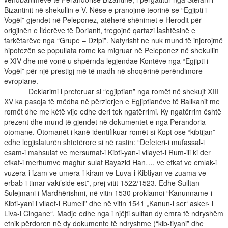
Bizantinit në shekullin e V. Nëse e pranojmë teorinë se “Egjipti i
Vogël” gjendet në Peleponez, atëherë shënimet e Herodit për
origjinën e liderëve të Dorianit, tregojnë qartazi lashtësinë e
farkëtarëve nga “Grupe – Dzipi”. Natyrisht ne nuk mund të injorojmë
hipotezën se popullata rome ka migruar në Peleponez në shekullin
e XIV dhe më vonë u shpërnda legjendae Kontëve nga “Egjipti i
Vogël” për një prestigj më të madh në shoqërinë perëndimore
evropiane.
Deklarimi i preferuar si “egjiptian” nga romët në shekujt XIII
XV ka pasoja të mëdha në përzierjen e Egjiptianëve të Ballkanit me
romët dhe me këtë vije edhe deri tek ngatërrimi. Ky ngatërrim është
prezent dhe mund të gjendet në dokumentet e nga Perandoria
otomane. Otomanët i kanë identifikuar romët si Kopt ose “kibtijan”
edhe legjislaturën shtetërore si në rastin: “Defeteri-i mufassal-i
esam-i mahsulat ve mersumat-i Kibti-yan-i vilayet-i Rum-ili ki der
efkaf-i merhumve magfur sulat Bayazid Han…, ve efkaf ve emlak-i
vuzera-i izam ve umera-i kiram ve Luva-i Kibtiyan ve zuama ve
erbab-i timar vaki’side est”, prej vitit 1522/1523. Edhe Sulltan
Sulejmani i Mardhërishmi, në vitin 1530 proklamoi “Kanunname-i
Kibti-yani i vilaet-i Rumeli” dhe në vitin 1541 „Kanun-i ser‘ asker- i
Liva-i Cingane“. Madje edhe nga i njëjti sulltan dy emra të ndryshëm
etnik përdoren në dy dokumente të ndryshme (“kib-tiyani” dhe