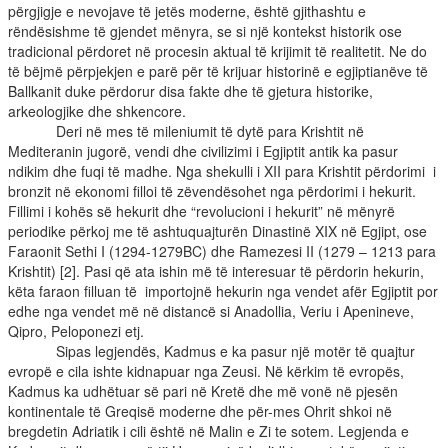
përgjigje e nevojave të jetës moderne, është gjithashtu e
rëndësishme të gjendet mënyra, se si një kontekst historik ose
tradicional përdoret në procesin aktual të krijimit të realitetit. Ne do
të bëjmë përpjekjen e parë për të krijuar historinë e egjiptianëve të
Ballkanit duke përdorur disa fakte dhe të gjetura historike,
arkeologjike dhe shkencore.
Deri në mes të mileniumit të dytë para Krishtit në
Mediteranin jugorë, vendi dhe civilizimi i Egjiptit antik ka pasur
ndikim dhe fuqi të madhe. Nga shekulli i XII para Krishtit përdorimi i
bronzit në ekonomi filloi të zëvendësohet nga përdorimi i hekurit.
Fillimi i kohës së hekurit dhe “revolucioni i hekurit” në mënyrë
periodike përkoj me të ashtuquajturën Dinastinë XIX në Egjipt, ose
Faraonit Sethi I (1294-1279BC) dhe Ramezesi II (1279 – 1213 para
Krishtit) [2]. Pasi që ata ishin më të interesuar të përdorin hekurin,
këta faraon filluan të importojnë hekurin nga vendet afër Egjiptit por
edhe nga vendet më në distancë si Anadollia, Veriu i Apenineve,
Qipro, Peloponezi etj.
Sipas legjendës, Kadmus e ka pasur një motër të quajtur
evropë e cila ishte kidnapuar nga Zeusi. Në kërkim të evropës,
Kadmus ka udhëtuar së pari në Kretë dhe më vonë në pjesën
kontinentale të Greqisë moderne dhe për-mes Ohrit shkoi në
bregdetin Adriatik i cili është në Malin e Zi te sotem. Legjenda e