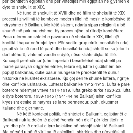
për identitetin egjiptian dhe për vetëdijesimin egjiptian në gjysmën e
dytë të shekullit të XIX.
Në fund të shekullit të XVIII dhe në fillim të shekullit të XIX
procesi i zhvillimit të kombeve modern filloi në mesin e kombësive të
ndryshme në Ballkan. Me këtë sistem, ndarja sipas religjionit u bë
shumë më pak mundshme. Ky proces njihet si rilindje kombëtare.
Posa u formuan shtetet e pavarura në shekullin e XIX, filloi një
konflikt i hapur ndërmjet tyre. Për secilin grup etnik, besnikëria ndaj
grupit vinte në rend të parë dhe besnikëria ndaj shtetit se ku jetonin
deri atëherë, vinte në vendin e dytë, nëse kishte diçka të tillë.
Koncepti perëndimor (dhe imperial) i besnikërisë ndaj shtetit pa
marrë parasysh origjinën etnike, fetare etj, ishte i çuditshëm tek
popujt ballkanas, duke pasur mungese të precedentit të duhur
historikë në kushtet ekzistuese. Kjo çoj deri te shumë luftëra, ngritje
dhe konflikte ushtarake. Luftërat ballkanike 1912-1913, Lufta e parë
botërorë ndërmjet viteve 1914-1919, lufta greko-turke 1920-23, lufta
e dytë botërore, 1939-1945 (1941-44 në Ballkan) ishin konflikte
kryesisht etnike të natyrës së lartë përmendur, p.sh. okupimet
italiane dhe gjermane.
Në këtë kontekst politik, në shtetet e Ballkanit, egjiptianët e
Ballkanit nuk ia dolën të gjejnë “vendin nën diell” për identitetin e
tyre dhe për të drejtat e tyre kolektive në ndonjë shtet të Ballkanit.
Ata përsëri u bënë viktima të asimilimit, shkrirjes dhe përvetësimit.