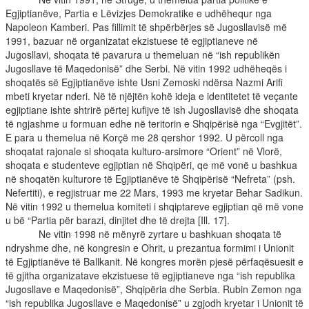
Egjiptianëve, Partia e Lëvizjes Demokratike e udhëhequr nga
Napoleon Kamberi. Pas fillimit të shpërbërjes së Jugosllavisë më
1991, bazuar në organizatat ekzistuese të egjiptianeve në
Jugosllavi, shoqata të pavarura u themeluan në “ish republikën
Jugosllave të Maqedonisë” dhe Serbi. Në vitin 1992 udhëheqës i
shoqatës së Egjiptianëve ishte Usni Zemoski ndërsa Nazmi Arifi
mbeti kryetar nderi. Në të njëjtën kohë ideja e identitetet të veçante
egjiptiane ishte shtrirë përtej kufijve të ish Jugosllavisë dhe shoqata
të ngjashme u formuan edhe në teritorin e Shqipërisë nga “Evgjitët”.
E para u themelua në Korçë me 28 qershor 1992. U përcoll nga
shoqatat rajonale si shoqata kulturo-arsimore “Orient” në Vlorë,
shoqata e studenteve egjiptian në Shqipëri, qe më vonë u bashkua
në shoqatën kulturore të Egjiptianëve të Shqipërisë “Nefreta” (psh.
Nefertiti), e regjistruar me 22 Mars, 1993 me kryetar Behar Sadikun.
Në vitin 1992 u themelua komiteti i shqiptareve egjiptian që më vone
u bë “Partia për barazi, dinjitet dhe të drejta [Ill. 17].
Ne vitin 1998 në mënyrë zyrtare u bashkuan shoqata të
ndryshme dhe, në kongresin e Ohrit, u prezantua formimi i Unionit
të Egjiptianëve të Ballkanit. Në kongres morën pjesë përfaqësuesit e
të gjitha organizatave ekzistuese të egjiptianeve nga “ish republika
Jugosllave e Maqedonisë”, Shqipëria dhe Serbia. Rubin Zemon nga
“ish republika Jugosllave e Maqedonisë” u zgjodh kryetar i Unionit të