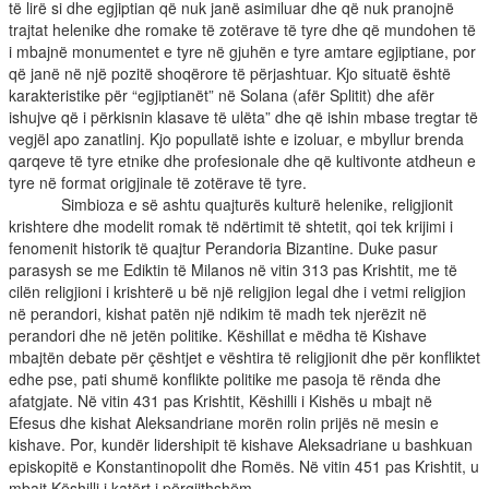
të lirë si dhe egjiptian që nuk janë asimiluar dhe që nuk pranojnë
trajtat helenike dhe romake të zotërave të tyre dhe që mundohen të
i mbajnë monumentet e tyre në gjuhën e tyre amtare egjiptiane, por
që janë në një pozitë shoqërore të përjashtuar. Kjo situatë është
karakteristike për “egjiptianët” në Solana (afër Splitit) dhe afër
ishujve që i përkisnin klasave të ulëta” dhe që ishin mbase tregtar të
vegjël apo zanatlinj. Kjo popullatë ishte e izoluar, e mbyllur brenda
qarqeve të tyre etnike dhe profesionale dhe që kultivonte atdheun e
tyre në format origjinale të zotërave të tyre.
Simbioza e së ashtu quajturës kulturë helenike, religjionit
krishtere dhe modelit romak të ndërtimit të shtetit, qoi tek krijimi i
fenomenit historik të quajtur Perandoria Bizantine. Duke pasur
parasysh se me Ediktin të Milanos në vitin 313 pas Krishtit, me të
cilën religjioni i krishterë u bë një religjion legal dhe i vetmi religjion
në perandori, kishat patën një ndikim të madh tek njerëzit në
perandori dhe në jetën politike. Këshillat e mëdha të Kishave
mbajtën debate për çështjet e vështira të religjionit dhe për konfliktet
edhe pse, pati shumë konflikte politike me pasoja të rënda dhe
afatgjate. Në vitin 431 pas Krishtit, Këshilli i Kishës u mbajt në
Efesus dhe kishat Aleksandriane morën rolin prijës në mesin e
kishave. Por, kundër lidershipit të kishave Aleksadriane u bashkuan
episkopitë e Konstantinopolit dhe Romës. Në vitin 451 pas Krishtit, u
mbajt Këshilli i katërt i përgjithshëm.