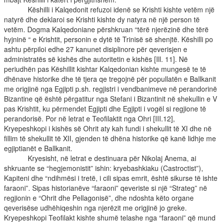
Këshilli i Kalqedonit refuzoi idenë se Krishti kishte vetëm një
natyrë dhe deklaroi se Krishti kishte dy natyra në një person të
vetëm. Dogma Kalqedoniane përshkruan “tërë njerëzinë dhe tërë
hyjninë “ e Krishtit, personin e dytë të Trinisë së shenjtë. Këshilli po
ashtu përpiloi edhe 27 kanunet disiplinore për qeverisjen e
administratës së kishës dhe autoritetin e kishës [Ill. 11]. Në
periudhën pas Këshillit kishtar Kalqedonian kishte mungesë te të
dhënave historike dhe të tjera qe tregojnë për popullatën e Ballkanit
me origjinë nga Egjipti p.sh. regjistri i vendbanimeve në perandorinë
Bizantine që është përgatitur nga Stefani i Bizantinit në shekullin e V
pas Krishtit, ku përmendet Egjipti dhe Egjipti i vogël si regjione të
perandorisë. Por në letrat e Teofilaktit nga Ohri [III.12],
Kryepeshkopi i kishës së Ohrit aty kah fundi i shekullit të XI dhe në
fillim të shekullit të XII, gjenden të dhëna historike që kanë lidhje me
egjiptianët e Ballkanit.
Kryesisht, në letrat e destinuara për Nikolaj Anema, ai
shkruante se “hegjemonistit” ishin: kryebashkiaku (Castroctist”),
Kapiteni dhe “ndihmësi i tretë, i cili sipas emrit, është sikurse të ishte
faraoni”. Sipas historianëve “faraoni” qeveriste si një “Strateg” në
regjionin e “Ohrit dhe Pellagonisë”, dhe ndoshta këto organe
qeverisëse udhëhiqeshin nga njerëzit me origjinë jo greke.
Kryepeshkopi Teofilakt kishte shumë telashe nga “faraoni” që mund